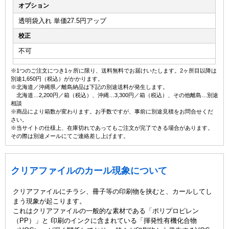
オプション
透明袋入れ 単価27.5円アップ
校正
不可
※1つのご注文につき1ヶ所に限り、送料無料でお届けいたします。2ヶ所目以降は
別途1,650円（税込）がかかります。
※北海道／沖縄県／離島納品は下記の別途送料が発生します。
北海道…2,200円／箱（税込）、沖縄…3,300円／箱（税込）、その他離島…別途
相談
※商品により箱数が変わります。お手数ですが、事前に別途見積をお問合せくだ
さい。
※当サイトの仕様上、在庫切れであってもご注文が完了できる場合があります。
その際は別途メールにてご連絡差し上げます。
クリアファイルのカール現象について
クリアファイルにチラシ、冊子等の印刷物を挟むと、カールしてし
まう現象が起こります。
これはクリアファイルの一般的な素材である「ポリプロピレン
（PP）」と 印刷のインクに含まれている「揮発性有機化合物