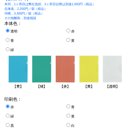
本州…1ヶ所目は弊社負担、2ヶ所目以降は別途1,650円（税込）
北海道…2,200円／箱（税込）
沖縄…3,300円／箱（税込）
その他離島…別途相談
本体色：
透明
赤
青
黄
緑
印刷色：
赤
青
緑
黄
黒
白