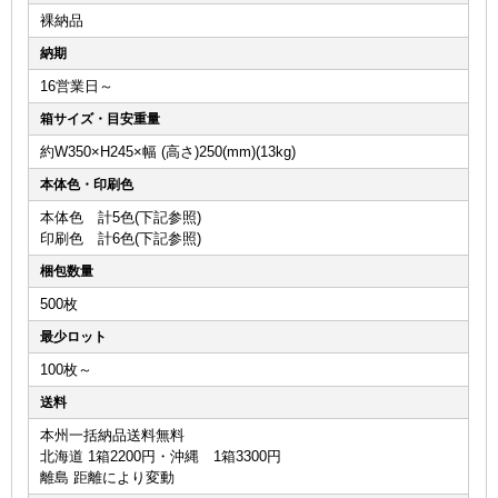
裸納品
納期
16営業日～
箱サイズ・目安重量
約W350×H245×幅 (高さ)250(mm)(13kg)
本体色・印刷色
本体色 計5色(下記参照)
印刷色 計6色(下記参照)
梱包数量
500枚
最少ロット
100枚～
送料
本州一括納品送料無料
北海道 1箱2200円・沖縄 1箱3300円
離島 距離により変動