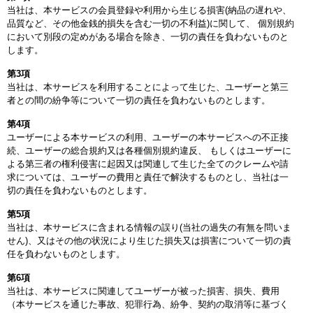
当社は、本サービスの会員登録や利用から生じる損害(納品の遅れや、
品質など、その他金銭的損失を含む一切の不利益)に関して、 個別規約
において別段の定めがある場合を除き、一切の責任を負わないものと
します。
第3項
当社は、本サービスを利用することによって生じた、ユーザーと第三
者との間の紛争等について一切の責任を負わないものとします。
第4項
ユーザーによる本サービスの利用、ユーザーの本サービスへの不正接
続、ユーザーの総合規約又は各種個別規約違反、 もしくはユーザーに
よる第三者の権利侵害に起因又は関連して生じた全てのクレームや請
求については、ユーザーの費用と責任で解決するものとし、当社は一
切の責任を負わないものとします。
第5項
当社は、本サービスに含まれる情報の誤り(当社の過失の有無を問いま
せん)、又はその他の状況により生じた損失又は損害について一切の責
任を負わないものとします。
第6項
当社は、本サービスに関連してユーザーが被った損害、損失、費用
（本サービスを通じた事故、犯罪行為、紛争、契約の取消等に基づく