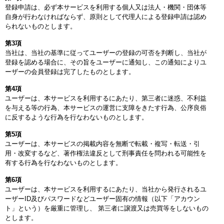
登録申請は、必ず本サービスを利用する個人又は法人・機関・団体等
自身が行わなければならず、原則として代理人による登録申請は認め
られないものとします。
第3項
当社は、当社の基準に従ってユーザーの登録の可否を判断し、当社が
登録を認める場合に、その旨をユーザーに通知し、この通知によりユ
ーザーの会員登録は完了したものとします。
第4項
ユーザーは、本サービスを利用するにあたり、第三者に迷惑、不利益
を与える等の行為、本サービスの運営に支障をきたす行為、公序良俗
に反するような行為を行なわないものとします。
第5項
ユーザーは、本サービスの掲載内容を無断で転載・複写・転送・引
用・改変するなど、著作権法違反として刑事責任を問われる可能性を
有する行為を行なわないものとします。
第6項
ユーザーは、本サービスを利用するにあたり、当社から発行されるユ
ーザーID及びパスワードなどユーザー固有の情報（以下「アカウン
ト」という）を厳重に管理し、 第三者に譲渡又は売買等をしないもの
とします。