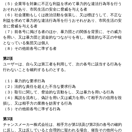
（５）企業等を対象に不正な利益を求めて暴力的な違法行為等を行う
おそれがあり、市民生活の安全に脅威を与える者
（６）社会運動もしくは政治活動を仮装し、又は標ぼうして、不正な
利益を求めて暴力的な違法行為等を行うおそれがあり、市民生活の安
全に脅威を与える者
（７）前各号に掲げる者のほか、暴力団との関係を背景に、その威力
を用い、又は暴力団と資金的なつながりを有し、構造的な不正の中核
となっている集団又は個人
（８）その他前各号に準ずる者
第2項
ユーザーは、自ら又は第三者を利用して、次の各号に該当する行為を
行わないことを確約するものとする。
（１）暴力的な要求行為
（２）法的な責任を超えた不当な要求行為
（３）取引に関して、脅迫的な言動をし、又は暴力を用いる行為
（４）風説を流布し、偽計を用い又は威力を用いて相手方の信用を毀
損し、又は相手方の業務を妨害する行為
（５）その他前各号に準ずる行為
第3項
チャンスメーカー株式会社は、相手方が第1項及び第2項の各号の確約
に反し、又は反していると合理的に疑われる場合、催告その他何らの