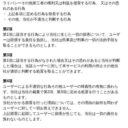
ライバシーその他第三者の権利又は利益を侵害する行為、 又はその恐
れのある行為
・ 上記各項に定める行為を助長する行為
・ その他、当社が不適当と判断する行為
第2項
第1項に該当する行為により当社に生じた一切の損害について、ユーザ
ーは賠償する責任を負担し、当社は民事及び刑事の一切の法的手段を
取ることができるものとします。
第3項
第1項に該当する行為がなされた場合又はその恐れがあると当社が判断
した場合は、当該ユーザーに対して本サービスの利用の停止その他当
社が適切と判断する処置を取ることができます。
第4項
ユーザーによる不適切な行為その他ユーザーの帰責性の有無に係わら
ず、当社は当社の裁量で第2項、第3項に定める処置を行うことがある
ものとします。
当社がかかる措置を行った理由については、その理由の如何を問わず
ユーザーに対して一切お答えできません。
上記措置に起因してユーザーに損害が生じても、当社は一切の責任を
負わないものとします。