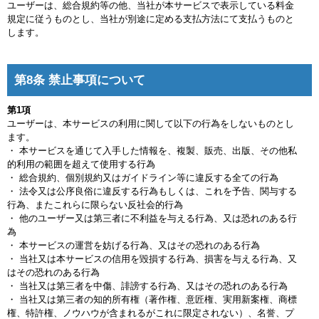
ユーザーは、総合規約等の他、当社が本サービスで表示している料金
規定に従うものとし、当社が別途に定める支払方法にて支払うものと
します。
第8条 禁止事項について
第1項
ユーザーは、本サービスの利用に関して以下の行為をしないものとし
ます。
・ 本サービスを通じて入手した情報を、複製、販売、出版、その他私
的利用の範囲を超えて使用する行為
・ 総合規約、個別規約又はガイドライン等に違反する全ての行為
・ 法令又は公序良俗に違反する行為もしくは、これを予告、関与する
行為、またこれらに限らない反社会的行為
・ 他のユーザー又は第三者に不利益を与える行為、又は恐れのある行
為
・ 本サービスの運営を妨げる行為、又はその恐れのある行為
・ 当社又は本サービスの信用を毀損する行為、損害を与える行為、又
はその恐れのある行為
・ 当社又は第三者を中傷、誹謗する行為、又はその恐れのある行為
・ 当社又は第三者の知的所有権（著作権、意匠権、実用新案権、商標
権、特許権、ノウハウが含まれるがこれに限定されない）、名誉、プ