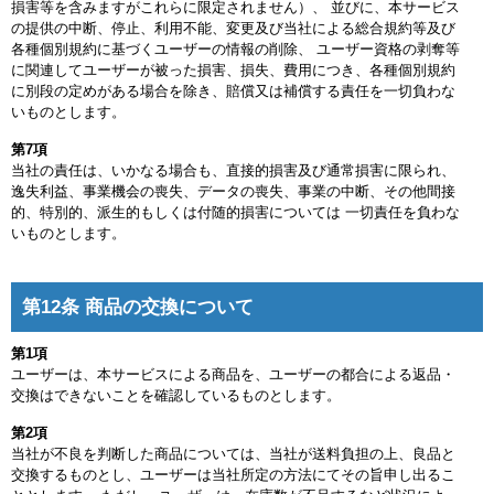
損害等を含みますがこれらに限定されません）、 並びに、本サービス
の提供の中断、停止、利用不能、変更及び当社による総合規約等及び
各種個別規約に基づくユーザーの情報の削除、 ユーザー資格の剥奪等
に関連してユーザーが被った損害、損失、費用につき、各種個別規約
に別段の定めがある場合を除き、賠償又は補償する責任を一切負わな
いものとします。
第7項
当社の責任は、いかなる場合も、直接的損害及び通常損害に限られ、
逸失利益、事業機会の喪失、データの喪失、事業の中断、その他間接
的、特別的、派生的もしくは付随的損害については 一切責任を負わな
いものとします。
第12条 商品の交換について
第1項
ユーザーは、本サービスによる商品を、ユーザーの都合による返品・
交換はできないことを確認しているものとします。
第2項
当社が不良を判断した商品については、当社が送料負担の上、良品と
交換するものとし、ユーザーは当社所定の方法にてその旨申し出るこ