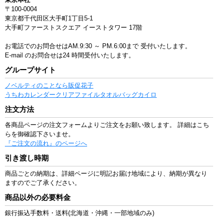
〒100-0004
東京都千代田区大手町1丁目5-1
大手町ファーストスクエア イーストタワー 17階
お電話でのお問合せはAM.9:30 ～ PM.6:00まで
受付いたします。
E-mail のお問合せは24 時間受付いたします。
グループサイト
ノベルティのことなら販促花子
うちわ
カレンダー
クリアファイル
タオル
バッグ
カイロ
注文方法
各商品ページの注文フォームよりご注文をお願い致します。 詳細はこち
らを御確認下さいませ。
『ご注文の流れ』のページへ
引き渡し時期
商品ごとの納期は、詳細ページに明記お届け地域により、納期が異なり
ますのでご了承ください。
商品以外の必要料金
銀行振込手数料・送料(北海道・沖縄・一部地域のみ)