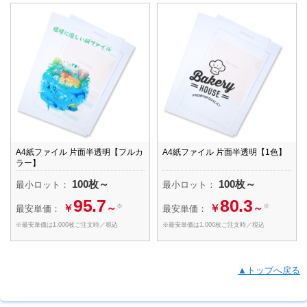
A4紙ファイル 片面半透明【フルカ
A4紙ファイル 片面半透明【1色】
ラー】
100枚～
100枚～
最小ロット：
最小ロット：
95.7
80.3
￥
～
￥
～
※
※
最安単価：
最安単価：
※最安単価は1,000枚ご注文時／税込
※最安単価は1,000枚ご注文時／税込
▲トップへ戻る