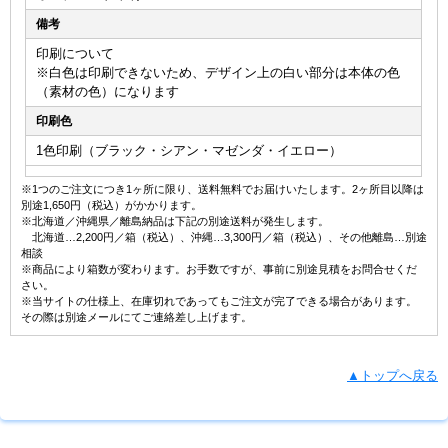
備考
印刷について
※白色は印刷できないため、デザイン上の白い部分は本体の色
（素材の色）になります
印刷色
1色印刷（ブラック・シアン・マゼンダ・イエロー）
※1つのご注文につき1ヶ所に限り、送料無料でお届けいたします。2ヶ所目以降は
別途1,650円（税込）がかかります。
※北海道／沖縄県／離島納品は下記の別途送料が発生します。
北海道…2,200円／箱（税込）、沖縄…3,300円／箱（税込）、その他離島…別途
相談
※商品により箱数が変わります。お手数ですが、事前に別途見積をお問合せくだ
さい。
※当サイトの仕様上、在庫切れであってもご注文が完了できる場合があります。
その際は別途メールにてご連絡差し上げます。
▲トップへ戻る