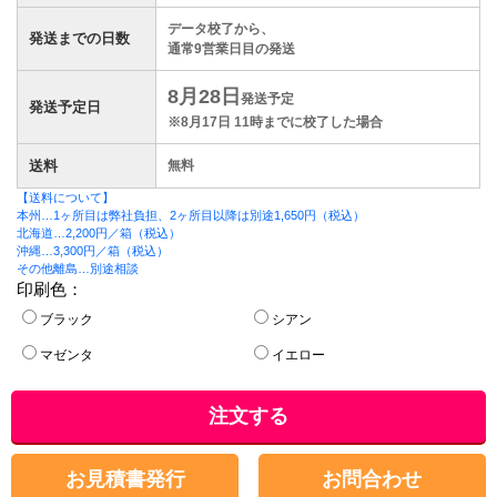
データ校了から、
発送までの日数
通常
9
営業日目の発送
8月28日
発送予定
発送予定日
※8月17日 11時までに校了した場合
送料
無料
【送料について】
本州…1ヶ所目は弊社負担、2ヶ所目以降は別途1,650円（税込）
北海道…2,200円／箱（税込）
沖縄…3,300円／箱（税込）
その他離島…別途相談
印刷色：
ブラック
シアン
マゼンタ
イエロー
注文する
お見積書発行
お問合わせ