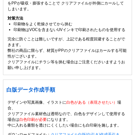
をPPが吸収・膨張することで クリアファイルが外側にカールして
しまいます。
対策方法
印刷物をよく乾燥させてから挟む
印刷物はVOCを含まないUVインキで印刷されたものを使用する
完全に防ぐことは難しいですが、上記である程度回避することがで
きます。
弊社の商品に限らず、材質がPPのクリアファイルはカールする可能
性がございます。
クリアファイルにチラシ等を挟む場合はご注意くださいますようお
願い申し上げます。
白版データ作成手順
デザインや写真画像、イラストに
白色がある（表現させたい）
場
合、
クリアファイル素材色は透明なので、白色をデザインして使用する
場合は
白色印刷が必要
になります。
中に入れる書類を透けにくくしたい場合にも白印刷を施します。
ダウンロードファイル：
クリアファイル白版(白引き)作成手引き