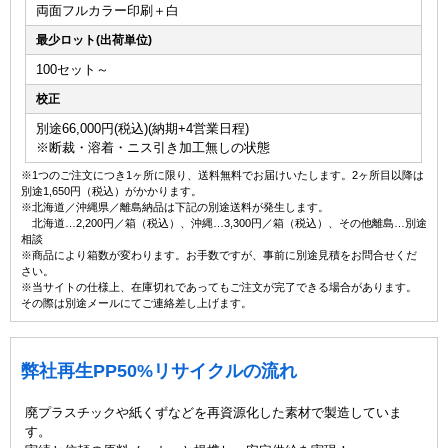
両面フルカラー印刷＋白
最少ロット(出荷単位)
100セット～
校正
別途66,000円(税込)(納期+4営業日程)
※断裁・溶着・ニス引き加工無しの状態
※1つのご注文につき1ヶ所に限り、送料無料でお届けいたします。2ヶ所目以降は
別途1,650円（税込）がかかります。
※北海道／沖縄県／離島納品は下記の別途送料が発生します。
北海道…2,200円／箱（税込）、沖縄…3,300円／箱（税込）、その他離島…別途
相談
※商品により箱数が変わります。お手数ですが、事前に別途見積をお問合せくだ
さい。
※当サイトの仕様上、在庫切れであってもご注文が完了できる場合があります。
その際は別途メールにてご連絡差し上げます。
弊社再生PP50%リサイクルの流れ
廃プラスチックや紙くずなどを再資源化した素材で製造していま
す。