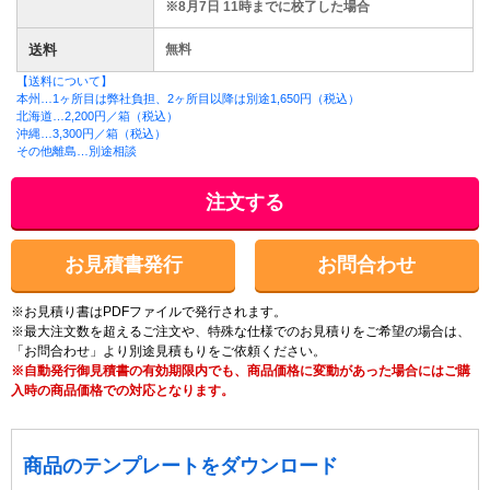
※8月7日 11時までに校了した場合
送料
無料
【送料について】
本州…1ヶ所目は弊社負担、2ヶ所目以降は別途1,650円（税込）
北海道…2,200円／箱（税込）
沖縄…3,300円／箱（税込）
その他離島…別途相談
注文する
お見積書発行
お問合わせ
※お見積り書はPDFファイルで発行されます。
※最大注文数を超えるご注文や、特殊な仕様でのお見積りをご希望の場合は、
「お問合わせ」より別途見積もりをご依頼ください。
※自動発行御見積書の有効期限内でも、商品価格に変動があった場合にはご購
入時の商品価格での対応となります。
商品のテンプレートをダウンロード