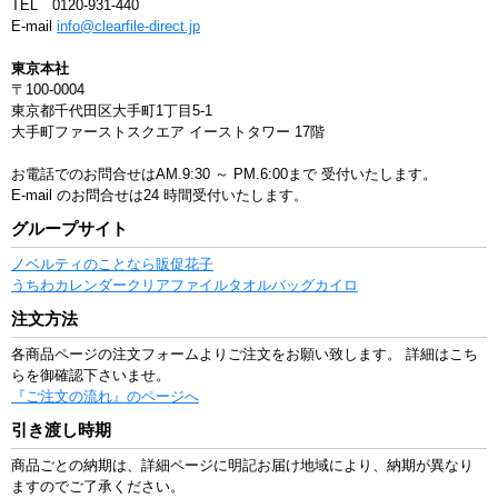
TEL 0120-931-440
E-mail
info@clearfile-direct.jp
東京本社
〒100-0004
東京都千代田区大手町1丁目5-1
大手町ファーストスクエア イーストタワー 17階
お電話でのお問合せはAM.9:30 ～ PM.6:00まで
受付いたします。
E-mail のお問合せは24 時間受付いたします。
グループサイト
ノベルティのことなら販促花子
うちわ
カレンダー
クリアファイル
タオル
バッグ
カイロ
注文方法
各商品ページの注文フォームよりご注文をお願い致します。 詳細はこち
らを御確認下さいませ。
『ご注文の流れ』のページへ
引き渡し時期
商品ごとの納期は、詳細ページに明記お届け地域により、納期が異なり
ますのでご了承ください。